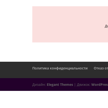
Д
Политика конфиденциальности
Отказ о
Дизайн:
Elegant Themes
| Движок:
WordPres