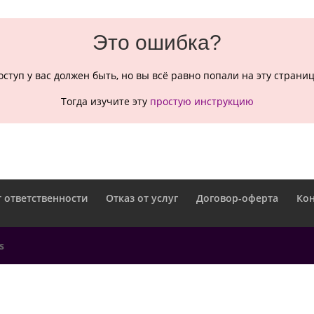
Это ошибка?
оступ у вас должен быть, но вы всё равно попали на эту страниц
Тогда изучите эту
простую инструкцию
т ответственности
Отказ от услуг
Договор-оферта
Ко
s