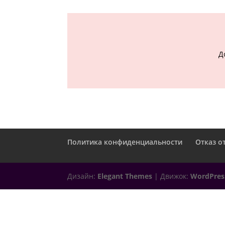
Д
Политика конфиденциальности
Отказ о
Дизайн:
Elegant Themes
| Движок:
WordPres