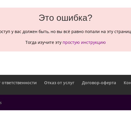
Это ошибка?
оступ у вас должен быть, но вы всё равно попали на эту страниц
Тогда изучите эту
простую инструкцию
т ответственности
Отказ от услуг
Договор-оферта
Ко
s