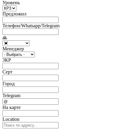
Уровень
Предложил
Телефон/Whatsapp/Telegram
🙏
Менеджер
3КР
Серт
Город
Telegram
На карте
Location